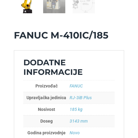
FANUC M-410IC/185
DODATNE
INFORMACIJE
Proizvođač
FANUC
Upravljačka jedinica
RJ-3iB Plus
Nosivost
185 kg
Doseg
3143 mm
Godina proizvodnje
Novo