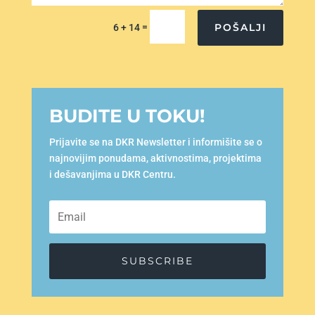
=
POŠALJI
6 + 14
BUDITE U TOKU!
Prijavite se na DKR Newsletter i informišite se o
najnovijim ponudama, aktivnostima, projektima
i dešavanjima u DKR Centru.
SUBSCRIBE