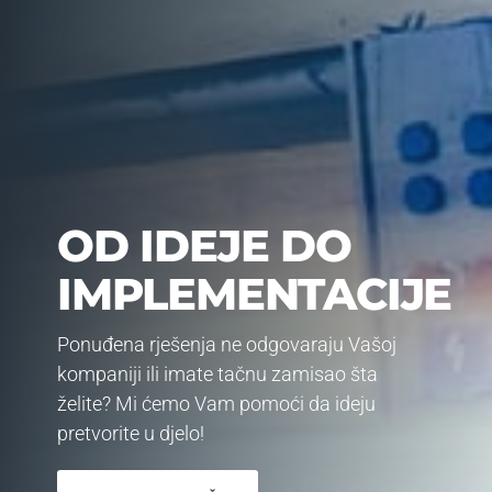
OD IDEJE DO
IMPLEMENTACIJE
Ponuđena rješenja ne odgovaraju Vašoj
kompaniji ili imate tačnu zamisao šta
želite? Mi ćemo Vam pomoći da ideju
pretvorite u djelo!