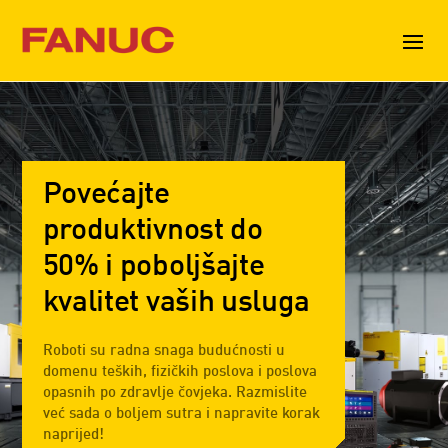
Povećajte
produktivnost do
50% i poboljšajte
kvalitet vaših usluga
Roboti su radna snaga budućnosti u
domenu teških, fizičkih poslova i poslova
opasnih po zdravlje čovjeka. Razmislite
već sada o boljem sutra i napravite korak
naprijed!