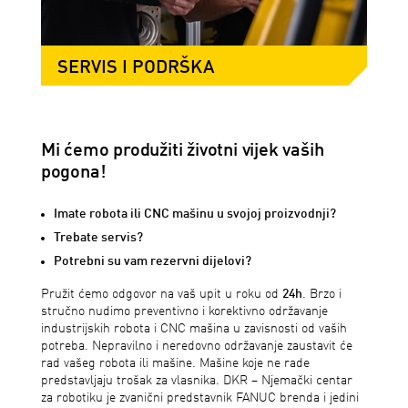
SERVIS I PODRŠKA
Mi ćemo produžiti životni vijek vaših
pogona!
Imate robota ili CNC mašinu u svojoj proizvodnji?
Trebate servis?
Potrebni su vam rezervni dijelovi?
Pružit ćemo odgovor na vaš upit u roku od
24h
. Brzo i
stručno nudimo preventivno i korektivno održavanje
industrijskih robota i CNC mašina u zavisnosti od vaših
potreba. Nepravilno i neredovno održavanje zaustavit će
rad vašeg robota ili mašine. Mašine koje ne rade
predstavljaju trošak za vlasnika. DKR – Njemački centar
za robotiku je zvanični predstavnik FANUC brenda i jedini