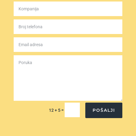
=
POŠALJI
12 + 5