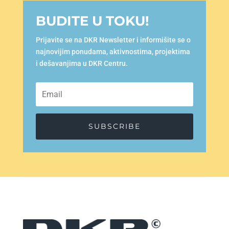
BUDITE U TOKU!
Prijavite se na DKR Newsletter i informišite se o
najnovijim ponudama, aktivnostima, projektima
i dešavanjima u DKR Centru.
SUBSCRIBE