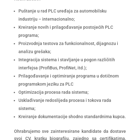
Puštanje u rad PLC uređaja za automobilsku
industriju – internacionalno;
Kreiranje novih i prilagođavanje postojećih PLC
programa;
Proizvodnja testova za funkcionalnost, dijagnozu i
analizu grešaka;
Integracija sistema i stavljanje u pogon različitih
interfejsa (ProfiBus, ProfiNet, itd.);
Prilagođavanje i optimiranje programa u dotičnom
programskom jeziku za PLC
Optimizacija procesa rada sistema;
Usklađivanje redoslijeda procesa i tokova rada
sistema;
Kreiranje dokumentacije shodno standardnima kupca.
Ohrabrujemo sve zainteresirane kandidate da dostave
svoj CV, kratku biografiju, zajedno sa certifikatima,