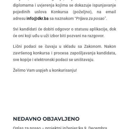
diplomama i uvjerenja kojima se dokazuje ispunjavanje
pojedinih uslova Konkursa (poželjno), na email
adresu
info@dkr.ba
sa naznakom “
Prijava za posao
”.
Svi kandidati će dobiti odgovor o statusu aplikacije, dok
će oni koji uđu u uži izbor biti pozvani na razgovor.
Lični podaci se čuvaju u skladu sa Zakonom. Nakon
završenog konkursa i procesa zapošljavanja kandidata,
sve kopije i elektronski podaci se uništavaju.
Želimo Vam uspjeh u konkurisanju!
NEDAVNO OBJAVLJENO
Oglas za posao – projektni inženjer/ka
9. Decembra