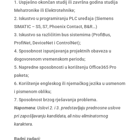
Uspješno okončan studij ili završna godina studija
Mehatronike ili Elektrotehnike;
Iskustvo u programiranju PLC uređaja (Siemens
SIMATIC – S5, S7, Phoenix Contact, B&R…)
Iskustvo sa različitim bus sistemima (ProfiBus,
ProfiNet, DeviceNet i ControlNet);
Sposobnost ispunjavanja projektnih obaveza u
dogovorenom vremenskom periodu;
Napredne sposobnosti u korištenju Office365 Pro
paketa;
Korištenje engleskog ili njemačkog jezika u usmenom
i pismenom obliku;
Sposobnost brzog rješavanja problema.
Napomena
: Uslovi 2. i 3. predstavljaju prednosne uslove
pri zapošljavanju kandidata, ali nisu eliminatornog
karaktera.
Radni zadaci
: