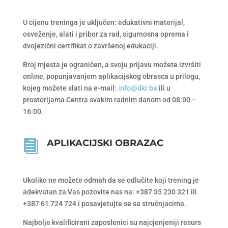
U cijenu treninga je uključen: edukativni materijal,
osveženje, alati i pribor za rad, sigurnosna oprema i
dvojezični certifikat o završenoj edukaciji.
Broj mjesta je ograničen, a svoju prijavu možete izvršiti
online, popunjavanjem aplikacijskog obrasca u prilogu,
kojeg možete slati na e-mail:
info@dkr.ba
ili u
prostorijama Centra svakim radnim danom od 08:00 –
16:00.
APLIKACIJSKI OBRAZAC

Ukoliko ne možete odmah da se odlučite koji trening je
adekvatan za Vas pozovite nas na: +387 35 230 321 ili
+387 61 724 724 i posavjetujte se sa stručnjacima.
Najbolje kvalificirani zaposlenici su najcjenjeniji resurs