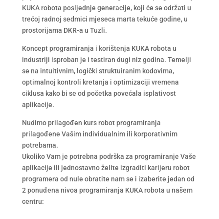
KUKA robota posljednje generacije, koji će se održati u
trećoj radnoj sedmici mjeseca marta tekuće godine, u
prostorijama DKR-a u Tuzli.
Koncept programiranja i korištenja KUKA robota u
industriji isproban je i testiran dugi niz godina. Temelji
se na intuitivnim, logički struktuiranim kodovima,
optimalnoj kontroli kretanja i optimizaciji vremena
ciklusa kako bi se od početka povećala isplativost
aplikacije.
Nudimo prilagođen kurs robot programiranja
prilagođene Vašim individualnim ili korporativnim
potrebama.
Ukoliko Vam je potrebna podrška za programiranje Vaše
aplikacije ili jednostavno želite izgraditi karijeru robot
programera od nule obratite nam se i izaberite jedan od
2 ponuđena nivoa programiranja KUKA robota u našem
centru: