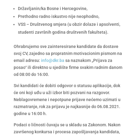
Državljanin/ka Bosne i Hercegovine,
Prethodno radno iskustvo nije neophodno,
VSS – Društvenog smjera (u obzir dolaze i apsolventi,
studenti završnih godina društvenih fakulteta).
Ohrabrujemo sve zainteresirane kandidate da dostave
svoj CV, zajedno sa propratnim motivacionim pismom na
email adresu:
info@dkr.ba
sa naznakom „Prijava za
posao“ ili direktno u sjedište firme svakim radnim danom
od 08:00 do 16:00.
Svi kandidati će dobiti odgovor o statusu aplikacije, dok
će oni koji uđu u uži izbor biti pozvani na razgovor.
Neblagovremene i nepotpune prijave nećemo uzimati u
razmatranje, rok za prijavu je najkasnije do 06.08.2021.
godine u 16:00 h.
Podaci o ličnosti čuvaju se u skladu sa Zakonom. Nakon
završenog konkursa i procesa zapošljavanja kandidata,