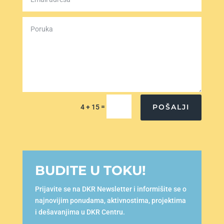
=
POŠALJI
4 + 15
BUDITE U TOKU!
Prijavite se na DKR Newsletter i informišite se o
najnovijim ponudama, aktivnostima, projektima
i dešavanjima u DKR Centru.