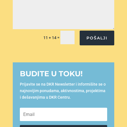
=
POŠALJI
11 + 14
BUDITE U TOKU!
Prijavite se na DKR Newsletter i informišite se o
najnovijim ponudama, aktivnostima, projektima
i dešavanjima u DKR Centru.