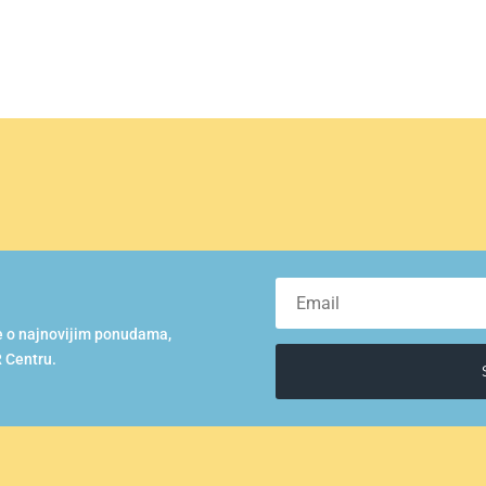
se o najnovijim ponudama,
 Centru.