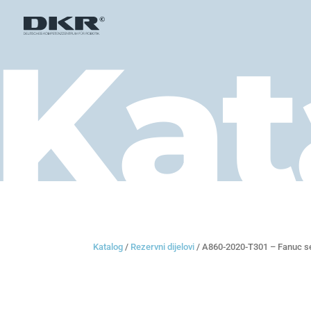
Kat
Katalog
/
Rezervni dijelovi
/ A860-2020-T301 – Fanuc s