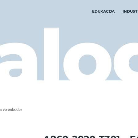
EDUKACIJA
INDUST
alo
ervo enkoder