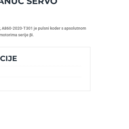
FANUC SERVO
r, A860-2020-T301 je pulsni koder s apsolutnom
motorima serije βi.
CIJE