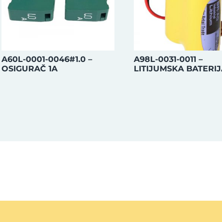
A60L-0001-0046#1.0 –
A98L-0031-0011 –
OSIGURAČ 1A
LITIJUMSKA BATERIJ