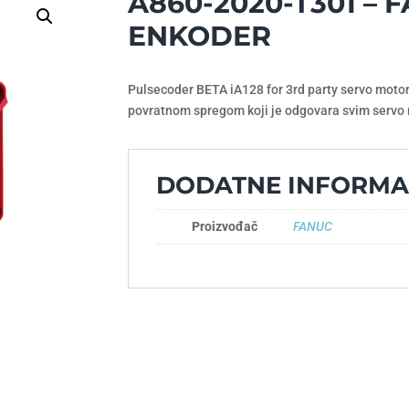
A860-2020-T301 – 
ENKODER
Pulsecoder BETA iA128 for 3rd party servo moto
povratnom spregom koji je odgovara svim servo 
DODATNE INFORMA
Proizvođač
FANUC