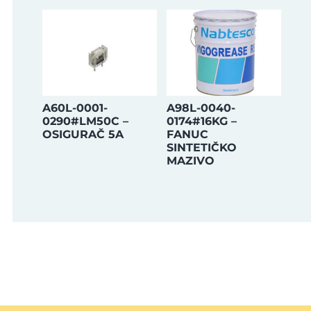
A60L-0001-
A98L-0040-
0290#LM50C –
0174#16KG –
OSIGURAČ 5A
FANUC
SINTETIČKO
MAZIVO