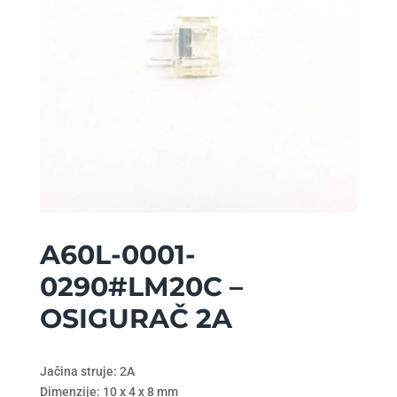
A60L-0001-
0290#LM20C –
OSIGURAČ 2A
Jačina struje: 2A
Dimenzije: 10 x 4 x 8 mm