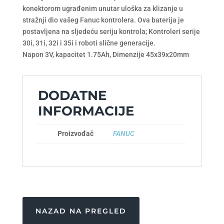
konektorom ugrađenim unutar uloška za klizanje u
stražnji dio vašeg Fanuc kontrolera.
Ova baterija je
postavljena na sljedeću seriju kontrola;
Kontroleri serije
30i, 31i, 32i i 35i i roboti slične generacije.
Napon 3V, kapacitet 1.75Ah, Dimenzije 45x39x20mm
DODATNE
INFORMACIJE
Proizvođač
FANUC
NAZAD NA PREGLED