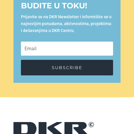
BUDITE U TOKU!
Prijavite se na DKR Newsletter i informišite se o
najnovijim ponudama, aktivnostima, projektima
i dešavanjima u DKR Centru.
SUBSCRIBE