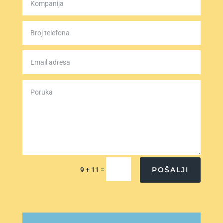
=
POŠALJI
9 + 11