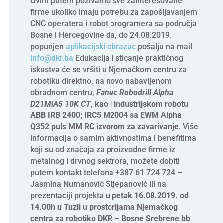
Ovim putem pozivamo sve zainteresovane
firme ukoliko imaju potrebu za zapošljavanjem
CNC operatera i robot programera sa područja
Bosne i Hercegovine da, do 24.08.2019.
popunjen
aplikacijski obrazac
pošalju na mail
info@dkr.ba
Edukacija i sticanje praktičnog
iskustva će se vršiti u Njemačkom centru za
robotiku direktno, na novo nabavljenom
obradnom centru,
Fanuc Robodrill Alpha
D21MiA5 10K CT
,
kao i industrijskom robotu
ABB IRB 2400; IRC5 M2004 sa EWM Alpha
Q352 puls MM RC izvorom za zavarivanje
. Više
informacija o samim aktivnostima i benefitima
koji su od značaja za proizvodne firme iz
metalnog i drvnog sektrora, možete dobiti
putem kontakt telefona +387 61 724 724 –
Jasmina Numanović Stjepanović ili na
prezentaciji projekta
u petak 16.08.2019. od
14.00h u Tuzli u prostorijama Njemačkog
centra za robotiku DKR – Bosne Srebrene bb