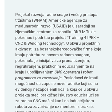
Projekat razvoja radne snage i većeg pristupa
tržištima (WHAM) Američke agencije za
međunarodni razvoj (USAID) je u saradnji sa
Njemačkim centrom za robotiku DKR iz Tuzle
pokrenuo i podržao projekat “Training 4 IPEX –
CNC & Welding technology“. U okviru projektnih
aktivnosti, za bosanskohercegovačke firme koje
imaju potrebu za novom radnom snagom,
pokrenuta je inicijativa za pronalaženjem,
regrutiranjem, praktičnim educiranjem te na
kraju i upošljavanjem
CNC operatera i robot
programera za zavarivanje
. Poslodavci će imati
mogućnost da zaposle nove radnike koji su na
evidenciji nezaposlenih lica, a koja će u okviru
projekta steći praktično iskustvo educirajući se
za rad na CNC mašini kao i na industrijskom
robotu za zavarivanje uz mentore iz prakse.