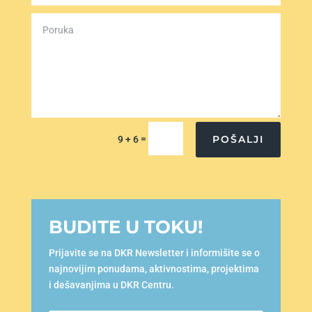
=
POŠALJI
9 + 6
BUDITE U TOKU!
Prijavite se na DKR Newsletter i informišite se o
najnovijim ponudama, aktivnostima, projektima
i dešavanjima u DKR Centru.