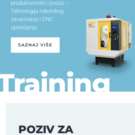
produktivnosti i izvoza –
Tehnologija robotskog
zavarivanja i CNC
upravljanja
SAZNAJ VIŠE
Training
POZIV ZA