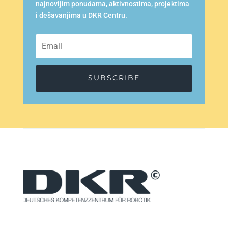
najnovijim ponudama, aktivnostima, projektima
i dešavanjima u DKR Centru.
SUBSCRIBE