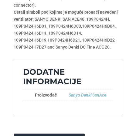
connector).
Ostali simboli pod kojima je moguće pronaći navedeni
ventilator:
SANYO DENKI SAN ACE40, 109P0424H,
109P0424H6D01, 109P0424H6D03,109P0424H6D04,
109P0424H6D11, 109P0424H6D14,
109P0424H6D19,109P0424H6D21, 109P0424H6D22
109P0424H7D27 and Sanyo Denki DC Fine ACE 20.
DODATNE
INFORMACIJE
Proizvođač
Sanyo Denki SanAce