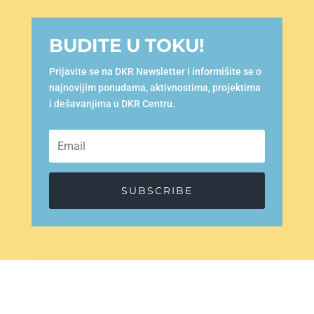
BUDITE U TOKU!
Prijavite se na DKR Newsletter i informišite se o
najnovijim ponudama, aktivnostima, projektima
i dešavanjima u DKR Centru.
SUBSCRIBE