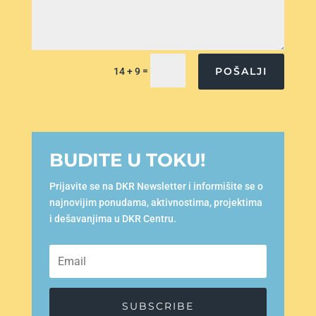
=
POŠALJI
14 + 9
BUDITE U TOKU!
Prijavite se na DKR Newsletter i informišite se o
najnovijim ponudama, aktivnostima, projektima
i dešavanjima u DKR Centru.
SUBSCRIBE