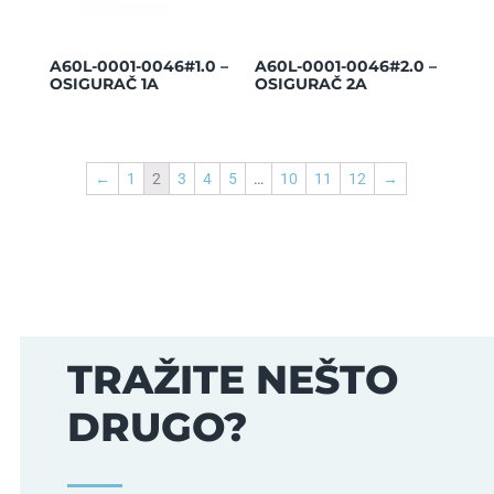
A60L-0001-0046#1.0 –
A60L-0001-0046#2.0 –
OSIGURAČ 1A
OSIGURAČ 2A
←
1
2
3
4
5
…
10
11
12
→
TRAŽITE NEŠTO
DRUGO?