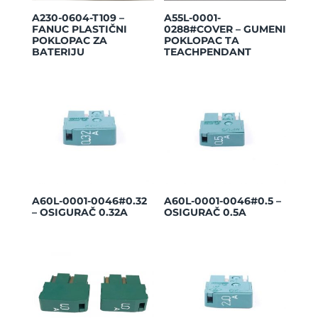
A230-0604-T109 –
A55L-0001-
FANUC PLASTIČNI
0288#COVER – GUMENI
POKLOPAC ZA
POKLOPAC TA
BATERIJU
TEACHPENDANT
A60L-0001-0046#0.32
A60L-0001-0046#0.5 –
– OSIGURAČ 0.32A
OSIGURAČ 0.5A