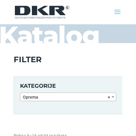
Katalog
FILTER
KATEGORIJE
Oprema
×
Prikaz 9–16 od 94 rezultata